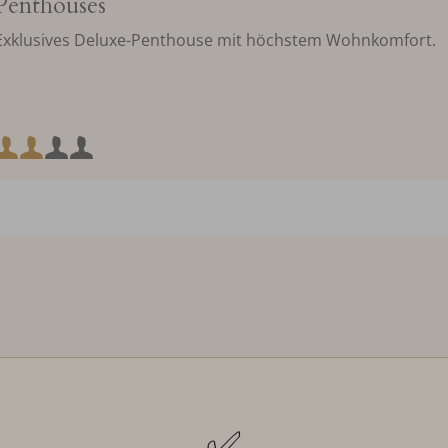
Penthouses
Exklusives Deluxe-Penthouse mit höchstem Wohnkomfort.
Mindestbelegung:
Maximalbelegung:
✅