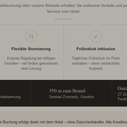
rektbuchung über unsere Website erhalten Sie exklusive Vorteile und p
Service vom Hotel.
31
✓
Flexible Stornierung
Frühstück inklusive
Kulante Regelung bei triftigen
Tägliches Frühstück im Preis
Gründen – wir finden gemeinsam
enthalten – ohne versteckten
eine Lösung
Aufpreis
Ganz
350 m zum Strand
27 Zi
stebewertung
Seebad Zinnowitz, Usedom
Pent
e Buchung erfolgt direkt mit dem Hotel – ohne Zwischenhändler. Alle Kondition