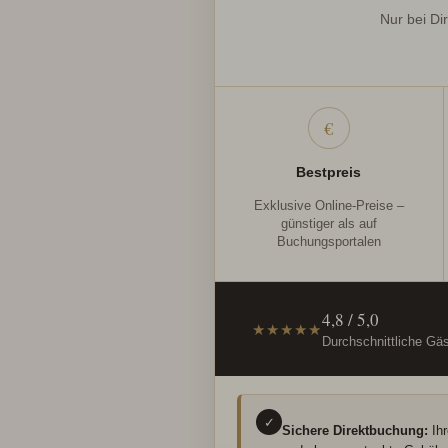
Nur bei Di
€
Bestpreis
Exklusive Online-Preise –
günstiger als auf
Buchungsportalen
4,8 / 5,0
★★★★★
Durchschnittliche Gä
✓
Sichere Direktbuchung:
Ihr