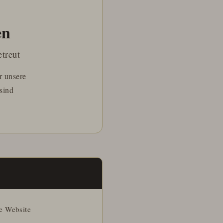
en
etreut
r unsere
sind
e Website