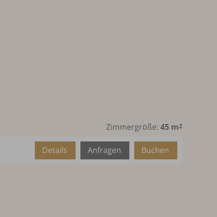
Zimmergröße:
45 m
2
Details
Anfragen
Buchen