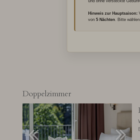
und ohne versteckte Gebühr
Hinweis zur Hauptsaison:
V
von
5 Nächten
. Bitte wähle
Doppelzimmer