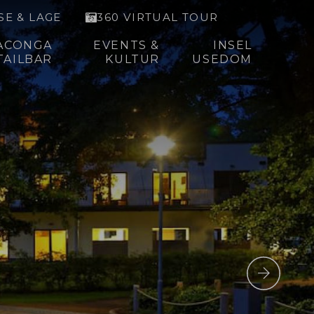
SE & LAGE
360 VIRTUAL TOUR
ACONGA
EVENTS &
INSEL
TAILBAR
KULTUR
USEDOM