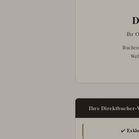
D
Ihr O
Buchen 
Web
💎
Ihre Direktbucher-V
Exklu
✔️