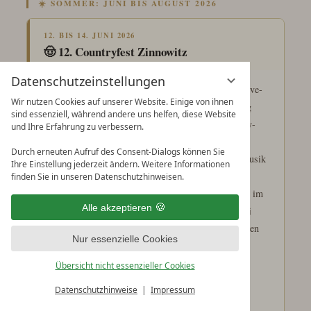
☀️ SOMMER: JUNI BIS AUGUST 2026
12. BIS 14. JUNI 2026
🤠 12. Countryfest Zinnowitz
Datenschutzeinstellungen
Das Countryfest Zinnowitz bringt Westerngefühl, Live-
Wir nutzen Cookies auf unserer Website. Einige von ihnen
Musik und Line Dance an die Ostsee. Drei Tage lang
sind essenziell, während andere uns helfen, diese Website
wird der Kulturhauspark zum Treffpunkt für Country-
und Ihre Erfahrung zu verbessern.
Fans, Tanzgruppen und Urlauber, die ein besonderes
Durch erneuten Aufruf des Consent-Dialogs können Sie
Open-Air-Event auf Usedom suchen. Workshops, Musik
Ihre Einstellung jederzeit ändern. Weitere Informationen
und Marktstände schaffen eine lockere
finden Sie in unseren Datenschutzhinweisen.
Festivalatmosphäre, die gut zu einem Wochenendtrip im
Alle akzeptieren
Juni passt. Wer nach Veranstaltungen Zinnowitz Juni
2026 oder Countryfest Usedom sucht, findet hier einen
Nur essenzielle Cookies
klaren Reiseanlass. Vom Hotel am Kurpark sind die
Veranstaltungsorte im Ort gut erreichbar, der Strand
Übersicht nicht essenzieller Cookies
bleibt trotzdem nah.
Datenschutzhinweise
Impressum
Country
Line Dance
Juni
Open Air